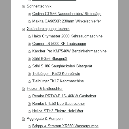
Schneittechnik
Cedina CTS56 Nassschneider/ Steinsäge
Makita GA9050R 230mm Winkelschleifer
Geländereinigungstechnik
Hako Citymaster 2000 Kehrsaugmaschine
Cramer LS 5000 XP Laubsauger
Kärcher Pro KM7540W Benzinkehrmaschine
Stihl BG56 Blasgerät
Stihl SH86 Saughäcksler/ Blasgerät
Tielbürger TK520 Kehrbürste
Tielbürger TK17 Kehrmaschine
Heizen & Entfeuchten
Remko RRT40-P 15- 46KW Gasheizer
Remko LTE50 Eco Bautrockner
Helios STH3 Elektro Heizlüfter
Aggregate & Pumpen
Briggs & Stratton XR550 Wasserpumpe