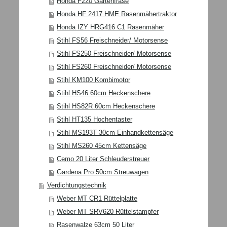
Honda F220 Gartenfräse
Honda HF 2417 HME Rasenmähertraktor
Honda IZY HRG416 C1 Rasenmäher
Stihl FS56 Freischneider/ Motorsense
Stihl FS250 Freischneider/ Motorsense
Stihl FS260 Freischneider/ Motorsense
Stihl KM100 Kombimotor
Stihl HS46 60cm Heckenschere
Stihl HS82R 60cm Heckenschere
Stihl HT135 Hochentaster
Stihl MS193T 30cm Einhandkettensäge
Stihl MS260 45cm Kettensäge
Cemo 20 Liter Schleuderstreuer
Gardena Pro 50cm Streuwagen
Verdichtungstechnik
Weber MT CR1 Rüttelplatte
Weber MT SRV620 Rüttelstampfer
Rasenwalze 63cm 50 Liter