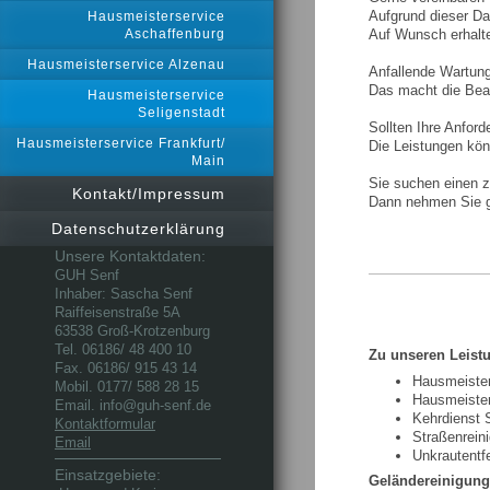
Aufgrund dieser Dat
Hausmeisterservice
Aschaffenburg
Auf Wunsch erhalte
Hausmeisterservice Alzenau
Anfallende Wartung
Das macht die Beau
Hausmeisterservice
Seligenstadt
Sollten Ihre Anfor
Hausmeisterservice Frankfurt/
Die Leistungen kön
Main
Sie suchen einen 
Kontakt/Impressum
Dann nehmen Sie g
Datenschutzerklärung
Unsere Kontaktdaten:
GUH Senf
Inhaber: Sascha Senf
Raiffeisenstraße 5A
63538 Groß-Krotzenburg
Tel. 06186/ 48 400 10
Zu unseren Leistu
Fax. 06186/ 915 43 14
Hausmeister
Mobil. 0177/ 588 28 15
Hausmeister
Email. info@guh-senf.de
Kehrdienst 
Kontaktformular
Straßenrein
Email
Unkrautentf
Einsatzgebiete:
Geländereinigung