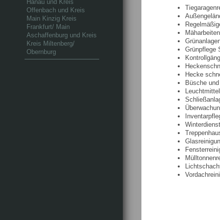
Hanau und Kreis
Tiegaragenr
Offenbach und Kreis
Außengeländ
Main Kinzig Kreis
Regelmäßige
Frankfurt/ Main
Mäharbeiten
Aschaffenburg und Kreis
Grünanlagen
Kreis Miltenberg/
Grünpflege 
Obernburg
Kontrollgän
Heckenschni
Hecke schne
Büsche und 
Leuchtmittel
Schließanla
Überwachung
Inventarpfle
Winterdiens
Treppenhaus
Glasreinigu
Fensterrein
Mülltonnenr
Lichtschach
Vordachrein