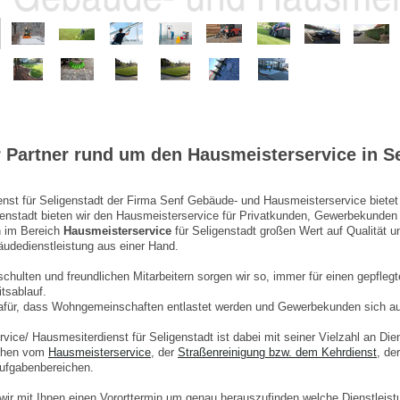
r Partner rund um den Hausmeisterservice in S
nst für Seligenstadt der Firma Senf Gebäude- und Hausmeisterservice biete
nstadt bieten wir den Hausmeisterservice für Privatkunden, Gewerbekunden
n im Bereich
Hausmeisterservice
für Seligenstadt großen Wert auf Qualität u
udedienstleistung aus einer Hand.
schulten und freundlichen Mitarbeitern sorgen wir so, immer für einen gepfleg
tsablauf.
afür, dass Wohngemeinschaften entlastet werden und Gewerbekunden sich auf
ice/ Hausmesiterdienst für Seligenstadt ist dabei mit seiner Vielzahl an Diens
ichen vom
Hausmeisterservice
, der
Straßenreinigung bzw. dem Kehrdienst
, de
Aufgabenbereichen.
wir mit Ihnen einen Vororttermin um genau herauszufinden welche Dienstleist