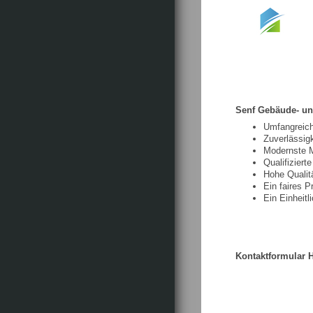
Senf Gebäude- und
Umfangreich
Zuverlässigk
Modernste 
Qualifiziert
Hohe Qualit
Ein faires P
Ein Einheitl
Kontaktformular H