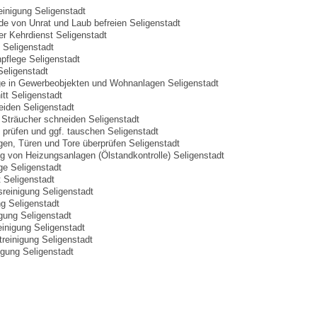
einigung Seligenstadt
e von Unrat und Laub befreien Seligenstadt
r Kehrdienst Seligenstadt
 Seligenstadt
pflege Seligenstadt
Seligenstadt
ge in Gewerbeobjekten und Wohnanlagen Seligenstadt
tt Seligenstadt
iden Seligenstadt
Sträucher schneiden Seligenstadt
 prüfen und ggf. tauschen Seligenstadt
gen, Türen und Tore überprüfen Seligenstadt
 von Heizungsanlagen (Ölstandkontrolle) Seligenstadt
ge Seligenstadt
t Seligenstadt
reinigung Seligenstadt
ng Seligenstadt
igung Seligenstadt
einigung Seligenstadt
treinigung Seligenstadt
igung Seligenstadt