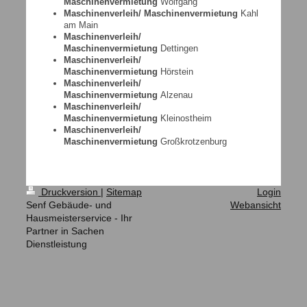
Maschinenvermietung
Wolfgang
Maschinenverleih/ Maschinenvermietung
Kahl
am Main
Maschinenverleih/
Maschinenvermietung
Dettingen
Maschinenverleih/
Maschinenvermietung
Hörstein
Maschinenverleih/
Maschinenvermietung
Alzenau
Maschinenverleih/
Maschinenvermietung
Kleinostheim
Maschinenverleih/
Maschinenvermietung
Großkrotzenburg
Druckversion
|
Sitemap
Login
Senf Gebäude- und
Webansicht
Hausmeisterservice - Ihr
Partner in Sachen
Dienstleistung