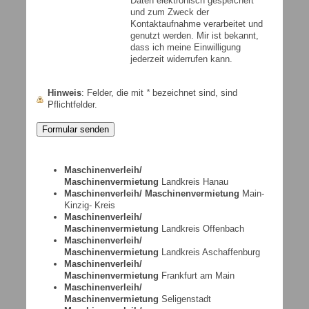
Daten elektronisch gespeichert
und zum Zweck der
Kontaktaufnahme verarbeitet und
genutzt werden. Mir ist bekannt,
dass ich meine Einwilligung
jederzeit widerrufen kann.
Hinweis
: Felder, die mit
*
bezeichnet sind, sind
Pflichtfelder.
Maschinenverleih/
Maschinenvermietung
Landkreis Hanau
Maschinenverleih/ Maschinenvermietung
Main-
Kinzig- Kreis
Maschinenverleih/
Maschinenvermietung
Landkreis Offenbach
Maschinenverleih/
Maschinenvermietung
Landkreis Aschaffenburg
Maschinenverleih/
Maschinenvermietung
Frankfurt am Main
Maschinenverleih/
Maschinenvermietung
Seligenstadt