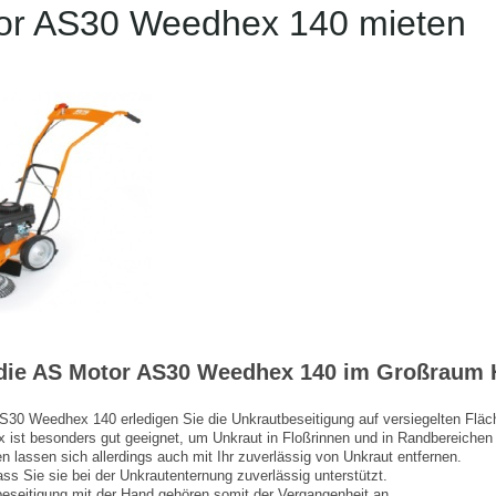
or AS30 Weedhex 140 mieten
 die AS Motor AS30 Weedhex 140 im Großraum
S30 Weedhex 140 erledigen Sie die Unkrautbeseitigung auf versiegelten Fläc
ist besonders gut geeignet, um Unkraut in Floßrinnen und in Randbereichen z
en lassen sich allerdings auch mit Ihr zuverlässig von Unkraut entfernen.
dass Sie sie bei der Unkrautenternung zuverlässig unterstützt.
seitigung mit der Hand gehören somit der Vergangenheit an.