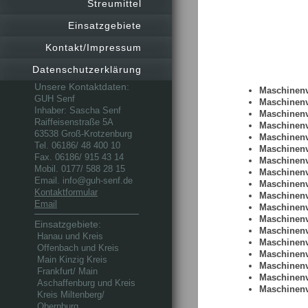
Streumittel
Einsatzgebiete
Kontakt/Impressum
Datenschutzerklärung
Unsere Kontaktdaten:
Maschinenv
GUH Senf
Maschinenv
Inhaber: Sascha Senf
Maschinenv
Raiffeisenstraße 5A
Maschinenv
63538 Groß-Krotzenburg
Maschinenv
Tel. 06186/ 48 400 10
Maschinenv
Fax. 06186/ 915 43 14
Maschinenv
Mobil. 0177/ 588 28 15
Maschinenv
Email. info@guh-senf.de
Maschinenv
Kontaktformular
Maschinenv
Email
Maschinenv
Maschinenv
Einsatzgebiete:
Maschinenv
Hanau und Kreis
Maschinenv
Offenbach und Kreis
Maschinenv
Main Kinzig Kreis
Maschinenv
Frankfurt/ Main
Maschinenv
Aschaffenburg und Kreis
Maschinenv
Kreis Miltenberg/
Obernburg