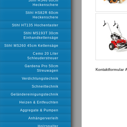
Stihl HS46 60cm
Heckenschere
Stihl HS82R 60cm
Heckenschere
Stihl HT135 Hochentaster
Stihl MS193T 30cm
Einhandkettensäge
Stihl MS260 45cm Kettensäge
Cemo 20 Liter
Schleuderstreuer
Gardena Pro 50cm
Kontaktformular 
Streuwagen
Verdichtungstechnik
Schneittechnik
Geländereinigungstechnik
Heizen & Entfeuchten
Aggregate & Pumpen
Anhängerverleih
Holzspalter