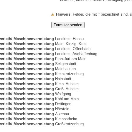
Hinweis
: Felder, die mit
*
bezeichnet sind, si
erleih/ Maschinenvermietung
Landkreis Hanau
erleih/ Maschinenvermietung
Main- Kinzig- Kreis
erleih/ Maschinenvermietung
Landkreis Offenbach
erleih/ Maschinenvermietung
Landkreis Aschaffenburg
erleih/ Maschinenvermietung
Frankfurt am Main
erleih/ Maschinenvermietung
Seligenstadt
erleih/ Maschinenvermietung
Mainhausen
erleih/ Maschinenvermietung
Kleinkrotzenburg
erleih/ Maschinenvermietung
Hainstadt
erleih/ Maschinenvermietung
Klein- Auheim
erleih/ Maschinenvermietung
Groß- Auheim
erleih/ Maschinenvermietung
Wolfgang
erleih/ Maschinenvermietung
Kahl am Main
erleih/ Maschinenvermietung
Dettingen
erleih/ Maschinenvermietung
Hörstein
erleih/ Maschinenvermietung
Alzenau
erleih/ Maschinenvermietung
Kleinostheim
erleih/ Maschinenvermietung
Großkrotzenburg