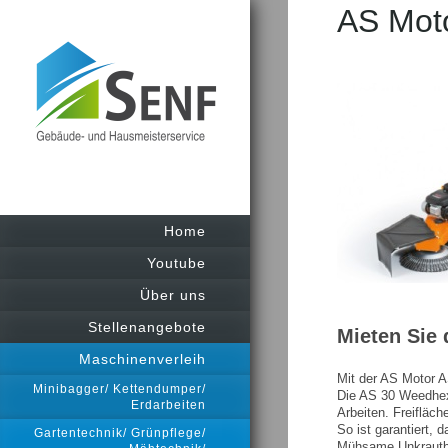
AS Mot
Home
Youtube
Über uns
Stellenangebote
Mieten Sie
Maschinenverleih
Mit der AS Motor A
Minibagger/ Kettendumper/
Die AS 30 Weedhex 
Erdarbeiten
Arbeiten. Freifläch
So ist garantiert, 
Gartentechnik/ Grünpflege/
Mühsame Unkrautbe