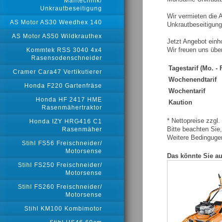
Mähtechnik/
Unkrautbeseitigung
Wir vermieten die
AS Motor AS30 Weedhex 140
Unkrautbeseitigung
AS Motor AS50 Wildkrauthex
Jetzt Angebot einh
Wir freuen uns übe
Kommtek RSS 3040 4x4
Rasensodenschneider
Tagestarif (Mo. - F
Cramer Cara47 Vertikutierer
Wochenendtarif
Honda F220 Gartenfräse
Wochentarif
Honda HF 2417 HME
Kaution
Rasenmähertraktor
* Nettopreise zzgl
Honda IZY HRG416 C1
Bitte beachten Sie
Rasenmäher
Weitere Bedingugen
Stihl FS56 Freischneider/
Motorsense
Das könnte Sie au
Stihl FS250 Freischneider/
Motorsense
Stihl FS260 Freischneider/
Motorsense
Stihl KM100 Kombimotor