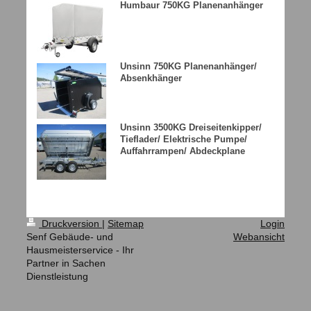
Humbaur 750KG Planenanhänger
Unsinn 750KG Planenanhänger/
Absenkhänger
Unsinn 3500KG Dreiseitenkipper/
Tieflader/ Elektrische Pumpe/
Auffahrrampen/ Abdeckplane
Druckversion
|
Sitemap
Login
Senf Gebäude- und
Webansicht
Hausmeisterservice - Ihr
Partner in Sachen
Dienstleistung