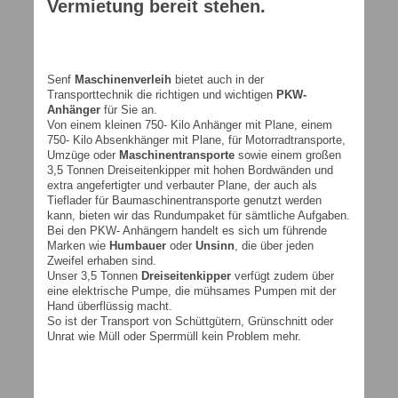
Vermietung bereit stehen.
Senf
Maschinenverleih
bietet auch in der
Transporttechnik die richtigen und wichtigen
PKW-
Anhänger
für Sie an.
Von einem kleinen 750- Kilo Anhänger mit Plane, einem
750- Kilo Absenkhänger mit Plane, für Motorradtransporte,
Umzüge oder
Maschinentransporte
sowie einem großen
3,5 Tonnen Dreiseitenkipper mit hohen Bordwänden und
extra angefertigter und verbauter Plane, der auch als
Tieflader für Baumaschinentransporte genutzt werden
kann, bieten wir das Rundumpaket für sämtliche Aufgaben.
Bei den PKW- Anhängern handelt es sich um führende
Marken wie
Humbauer
oder
Unsinn
, die über jeden
Zweifel erhaben sind.
Unser 3,5 Tonnen
Dreiseitenkipper
verfügt zudem über
eine elektrische Pumpe, die mühsames Pumpen mit der
Hand überflüssig macht.
So ist der Transport von Schüttgütern, Grünschnitt oder
Unrat wie Müll oder Sperrmüll kein Problem mehr.