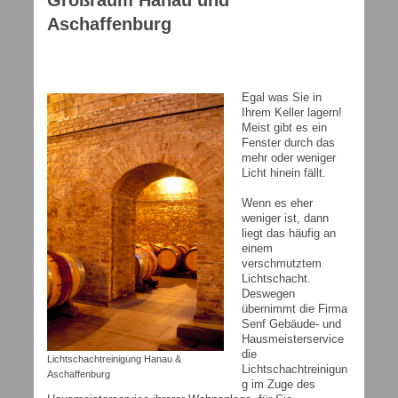
Großraum Hanau und
Aschaffenburg
Egal was Sie in
Ihrem Keller lagern!
Meist gibt es ein
Fenster durch das
mehr oder weniger
Licht hinein fällt.
Wenn es eher
weniger ist, dann
liegt das häufig an
einem
verschmutztem
Lichtschacht.
Deswegen
übernimmt die Firma
Senf Gebäude- und
Hausmeisterservice
die
Lichtschachtreinigung Hanau &
Lichtschachtreinigun
Aschaffenburg
g im Zuge des